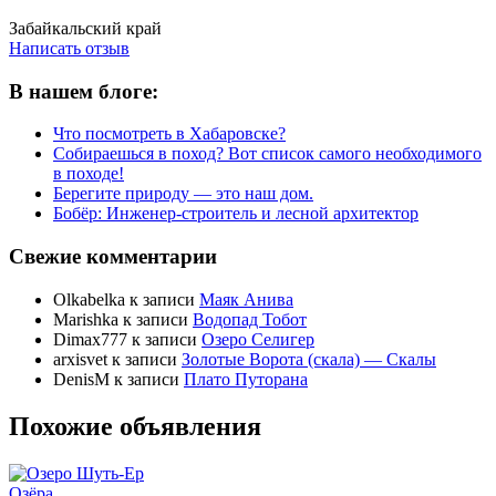
Написать отзыв
Забайкальский край
Написать отзыв
В нашем блоге:
Что посмотреть в Хабаровске?
Собираешься в поход? Вот список самого необходимого
в походе!
Берегите природу — это наш дом.
Бобёр: Инженер-строитель и лесной архитектор
Свежие комментарии
Olkabelka
к записи
Маяк Анива
Marishka
к записи
Водопад Тобот
Dimax777
к записи
Озеро Селигер
arxisvet
к записи
Золотые Ворота (скала) — Скалы
DenisM
к записи
Плато Путорана
Похожие объявления
Озёра