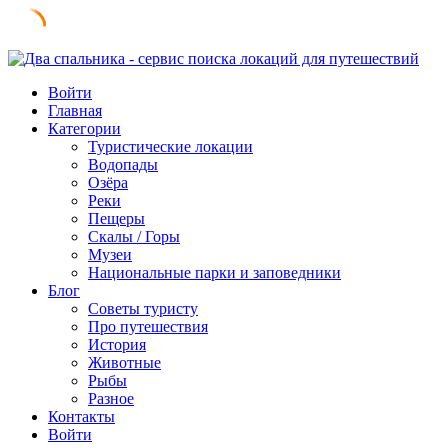
Skip
to
Войти
content
Главная
Категории
Туристические локации
Водопады
Озёра
Реки
Пещеры
Скалы / Горы
Музеи
Национальные парки и заповедники
Блог
Советы туристу
Про путешествия
История
Животные
Рыбы
Разное
Контакты
Войти