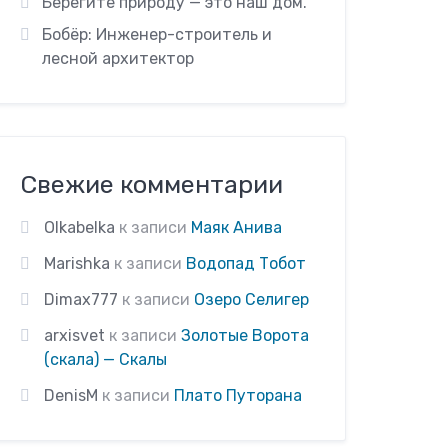
Берегите природу — это наш дом.
Бобёр: Инженер-строитель и
лесной архитектор
Свежие комментарии
Olkabelka
к записи
Маяк Анива
Marishka
к записи
Водопад Тобот
Dimax777
к записи
Озеро Селигер
arxisvet
к записи
Золотые Ворота
(скала) — Скалы
DenisM
к записи
Плато Путорана