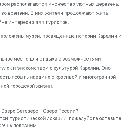
зером располагаются множество уютных деревень,
ь во времени. В них жители продолжают жить
йне интересно для туристов.
асположены музеи, посвященные истории Карелии и
альное место для отдыха с возможностями
гулок и знакомством с культурой Карелии. Оно
сть побыть наедине с красивой и многогранной
мной городской жизни.
 Озеро Сегозеро - Озёра России?
этой туристической локации, пожалуйста оставьте
оечнь полезным!