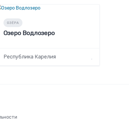
ОЗЁРА
Озеро Водлозеро
Республика Карелия
льности