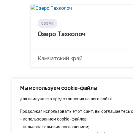
ОЗЁРА
Озеро Тахколоч
Камчатский край
Мы используем cookie-файлы
для наилучшего представления нашего сайта.
Продолжая использовать этот сайт, вы соглашаетесь с
2spalnika.ru — это удобная информационна
- использованием cookie-файлов;
- пользовательским соглашением;
путешественников и туристов где собран