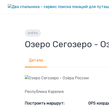
Skip
to
content
ОЗЁРА
Озеро Сегозеро - О
Детали
Республика Карелия
Построить маршрут:
GPS коорд