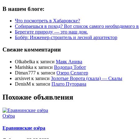
В нашем блоге:
Что посмотреть в Хабаровске?
Собираешься в поход? Вот список самого необходимого в
Берегите природу — это наш дом.
Бобёр: Инженер-строитель и лесной архитектор
Свежие комментарии
Olkabelka
к записи
Маяк Анива
Marishka
к записи
Водопад Тобот
Dimax777
к записи
Озеро Селигер
arxisvet
к записи
Золотые Ворота (скала) — Скалы
DenisM
к записи
Плато Путорана
Похожие объявления
Озёра
Еравнинские озёра