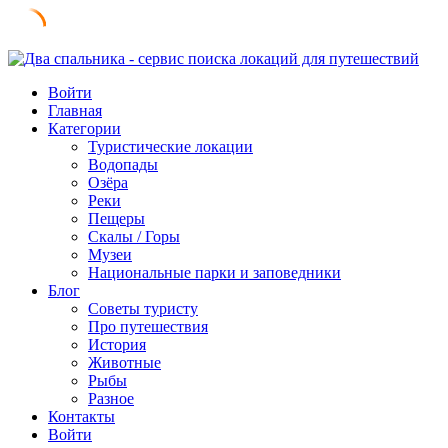
Skip
to
Войти
content
Главная
Категории
Туристические локации
Водопады
Озёра
Реки
Пещеры
Скалы / Горы
Музеи
Национальные парки и заповедники
Блог
Советы туристу
Про путешествия
История
Животные
Рыбы
Разное
Контакты
Войти