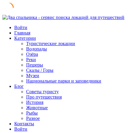
Skip
to
Войти
content
Главная
Категории
Туристические локации
Водопады
Озёра
Реки
Пещеры
Скалы / Горы
Музеи
Национальные парки и заповедники
Блог
Советы туристу
Про путешествия
История
Животные
Рыбы
Разное
Контакты
Войти