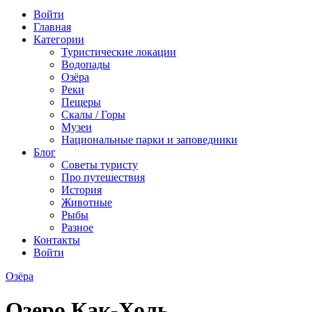
Войти
Главная
Категории
Туристические локации
Водопады
Озёра
Реки
Пещеры
Скалы / Горы
Музеи
Национальные парки и заповедники
Блог
Советы туристу
Про путешествия
История
Животные
Рыбы
Разное
Контакты
Войти
Озёра
Озеро Как-Холь