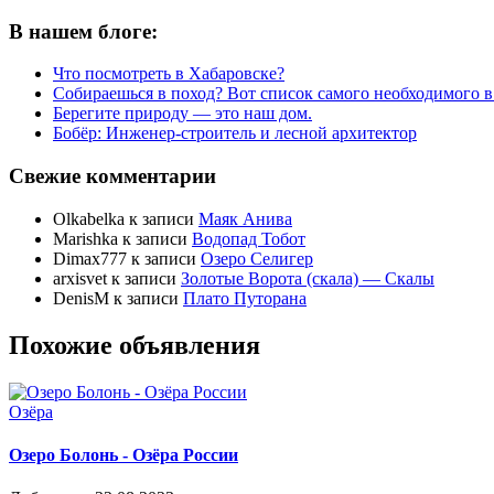
В нашем блоге:
Что посмотреть в Хабаровске?
Собираешься в поход? Вот список самого необходимого в
Берегите природу — это наш дом.
Бобёр: Инженер-строитель и лесной архитектор
Свежие комментарии
Olkabelka
к записи
Маяк Анива
Marishka
к записи
Водопад Тобот
Dimax777
к записи
Озеро Селигер
arxisvet
к записи
Золотые Ворота (скала) — Скалы
DenisM
к записи
Плато Путорана
Похожие объявления
Озёра
Озеро Болонь - Озёра России