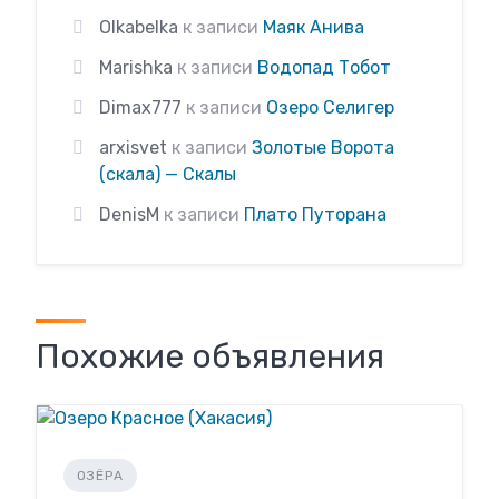
Olkabelka
к записи
Маяк Анива
Marishka
к записи
Водопад Тобот
Dimax777
к записи
Озеро Селигер
arxisvet
к записи
Золотые Ворота
(скала) — Скалы
DenisM
к записи
Плато Путорана
Похожие объявления
ОЗЁРА