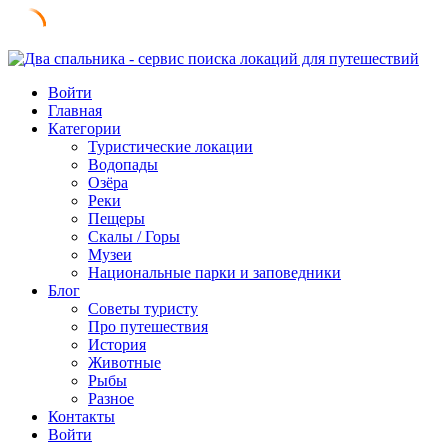
Skip
to
Войти
content
Главная
Категории
Туристические локации
Водопады
Озёра
Реки
Пещеры
Скалы / Горы
Музеи
Национальные парки и заповедники
Блог
Советы туристу
Про путешествия
История
Животные
Рыбы
Разное
Контакты
Войти