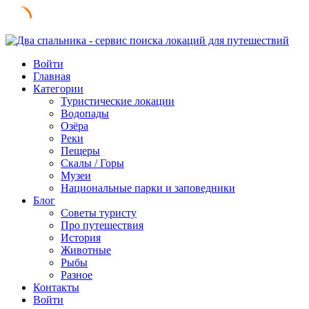
Skip
to
Войти
content
Главная
Категории
Туристические локации
Водопады
Озёра
Реки
Пещеры
Скалы / Горы
Музеи
Национальные парки и заповедники
Блог
Советы туристу
Про путешествия
История
Животные
Рыбы
Разное
Контакты
Войти