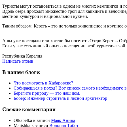
Туристы могут остановиться в одном из многих кемпингов и гос
Вдоль озера проходят множество троп для хайкинга и велосипе
местной культурой и национальной кухней.
Таким образом, Кереть – это не только живописное и крупное о
А вы уже посещали или хотели бы посетить Озеро Кереть - Озё
Если у вас есть личный опыт о посещении этой туристической 
Написать отзыв
Республика Карелия
Написать отзыв
В нашем блоге:
Что посмотреть в Хабаровске?
Собираешься в поход? Вот список самого необходимого в
Берегите природу — это наш дом.
Бобёр: Инженер-строитель и лесной архитектор
Свежие комментарии
Olkabelka
к записи
Маяк Анива
Marishka
к записи
Водопад Тобот