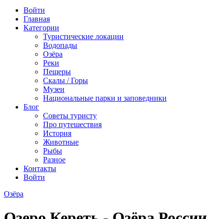
Войти
Главная
Категории
Туристические локации
Водопады
Озёра
Реки
Пещеры
Скалы / Горы
Музеи
Национальные парки и заповедники
Блог
Советы туристу
Про путешествия
История
Животные
Рыбы
Разное
Контакты
Войти
Озёра
Озеро Кереть - Озёра России