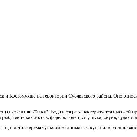
к и Костомукша на территории Суоярвского района. Оно относит
ощадью свыше 700 км². Вода в озере характеризуется высокой пр
ыб, такие как лосось, форель, голец, сиг, щука, окунь, судак и 
ки, в летнее время тут можно заниматься купанием, солнцевание