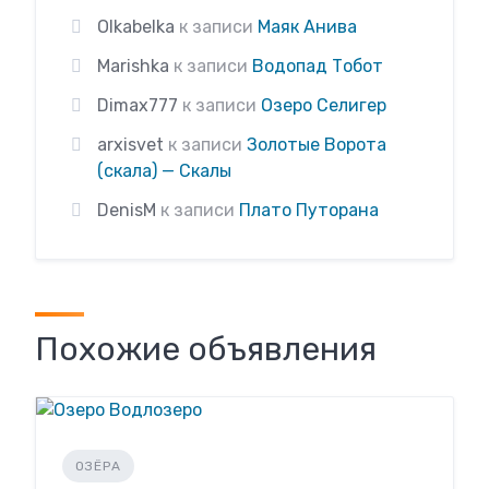
Olkabelka
к записи
Маяк Анива
Marishka
к записи
Водопад Тобот
Dimax777
к записи
Озеро Селигер
arxisvet
к записи
Золотые Ворота
(скала) — Скалы
DenisM
к записи
Плато Путорана
Похожие объявления
ОЗЁРА