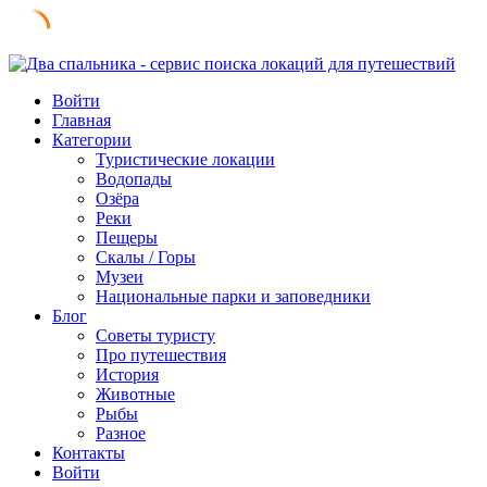
Skip
to
Войти
content
Главная
Категории
Туристические локации
Водопады
Озёра
Реки
Пещеры
Скалы / Горы
Музеи
Национальные парки и заповедники
Блог
Советы туристу
Про путешествия
История
Животные
Рыбы
Разное
Контакты
Войти