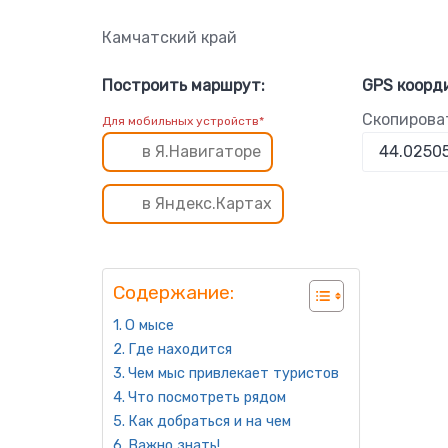
Камчатский край
Построить маршрут:
GPS коорд
Скопирова
Для мобильных устройств*
в Я.Навигаторе
в Яндекс.Картах
Содержание:
О мысе
Где находится
Чем мыс привлекает туристов
Что посмотреть рядом
Как добраться и на чем
Важно знать!