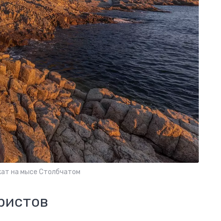
кат на мысе Столбчатом
ристов