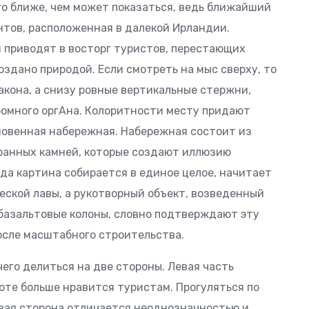
го ближе, чем может показаться, ведь ближайший
нтов, расположенная в далекой Ирландии.
 приводят в восторг туристов, перестающих
оздано природой. Если смотреть на мыс сверху, то
акона, а снизу ровные вертикальные стержни,
ромного оргАна. Колоритности месту придают
новенная набережная. Набережная состоит из
ранных камней, которые создают иллюзию
да картина собирается в единое целое, начитает
ческой лавы, а рукотворный объект, возведенный
базальтовые колоны, словно подтверждают эту
осле масштабного строительства.
его делиться на две стороны. Левая часть
соте больше нравится туристам. Прогуляться по
авая сторона отличается неоднозначностью и