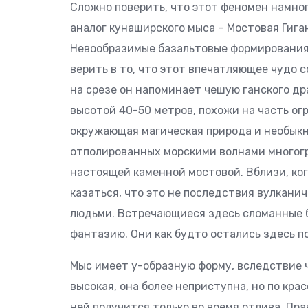
Сложно поверить, что этот феномен намно
аналог кунаширского мыса – Мостовая Гига
Невообразимые базальтовые формирования
верить в то, что этот впечатляющее чудо с
на срезе он напоминает чешую ганского др
высотой 40-50 метров, похожи на часть ог
окружающая магическая природа и необык
отполированных морскими волнами многог
настоящей каменной мостовой. Вблизи, ког
казаться, что это не последствия вулкани
людьми. Встречающиеся здесь сломанные 
фантазию. Они как будто остались здесь п
Мыс имеет y-образную форму, вследствие ч
высокая, она более неприступна, но по кра
ней получится только во время отлива. Пр