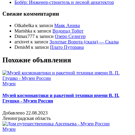
Бобёр: Инженер-строитель и лесной архитектор
Свежие комментарии
Olkabelka
к записи
Маяк Анива
Marishka
к записи
Водопад Тобот
Dimax777
к записи
Озеро Селигер
arxisvet
к записи
Золотые Ворота (скала) — Скалы
DenisM
к записи
Плато Путорана
Похожие объявления
Музеи
Музей космонавтики и ракетной техники имени В. П.
Глушко - Музеи России
Добавлено 22.08.2023
Ленинградская область
Музеи