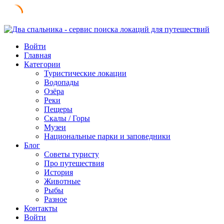
Skip
to
Войти
content
Главная
Категории
Туристические локации
Водопады
Озёра
Реки
Пещеры
Скалы / Горы
Музеи
Национальные парки и заповедники
Блог
Советы туристу
Про путешествия
История
Животные
Рыбы
Разное
Контакты
Войти