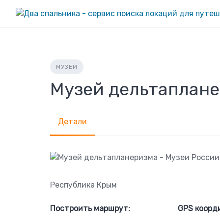
Skip
to
content
МУЗЕИ
Музей дельтаплане
Детали
Республика Крым
Построить маршрут:
GPS коорд