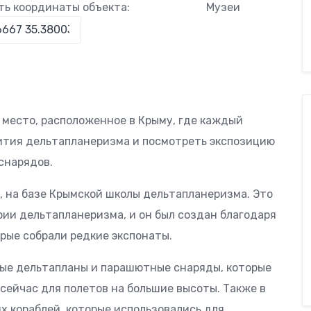
ть координаты объекта:
Музеи
 место, расположенное в Крыму, где каждый
ития дельтапланеризма и посмотреть экспозицию
снарядов.
е, на базе Крымской школы дельтапланеризма. Это
рии дельтапланеризма, и он был создан благодаря
рые собрали редкие экспонаты.
ные дельтапланы и парашютные снаряды, которые
сейчас для полетов на большие высоты. Также в
х кораблей, которые использовались для