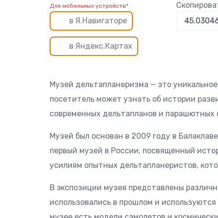
Скопирова
Для мобильных устройств*
в Я.Навигаторе
в Яндекс.Картах
Музей дельтапланеризма — это уникальное
посетитель может узнать об истории разв
современных дельтапланов и парашютных 
Музей был основан в 2009 году в Балаклав
первый музей в России, посвященный исто
усилиям опытных дельтапланеристов, кото
В экспозиции музея представлены различ
использовались в прошлом и используются 
музее есть модели самолетов и космически