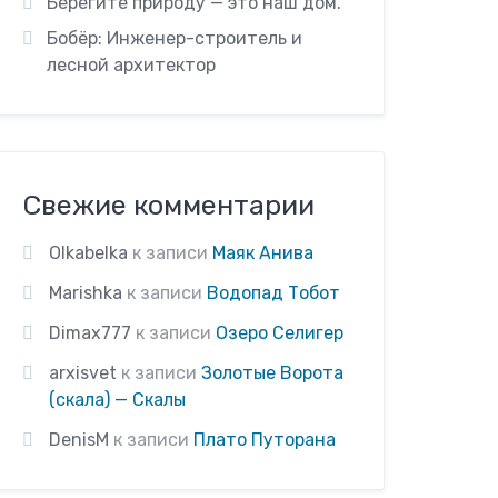
Берегите природу — это наш дом.
Бобёр: Инженер-строитель и
лесной архитектор
Свежие комментарии
Olkabelka
к записи
Маяк Анива
Marishka
к записи
Водопад Тобот
Dimax777
к записи
Озеро Селигер
arxisvet
к записи
Золотые Ворота
(скала) — Скалы
DenisM
к записи
Плато Путорана