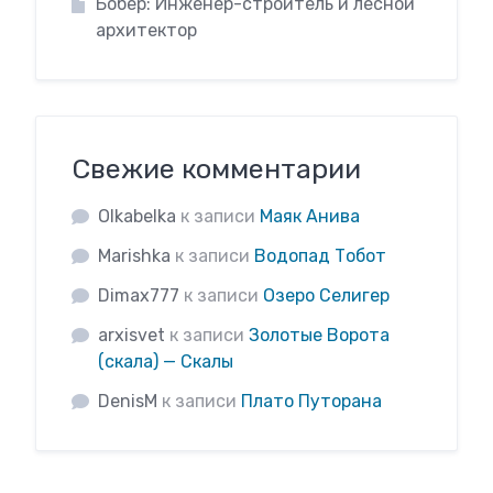
Бобёр: Инженер-строитель и лесной
архитектор
Свежие комментарии
Olkabelka
к записи
Маяк Анива
Marishka
к записи
Водопад Тобот
Dimax777
к записи
Озеро Селигер
arxisvet
к записи
Золотые Ворота
(скала) — Скалы
DenisM
к записи
Плато Путорана