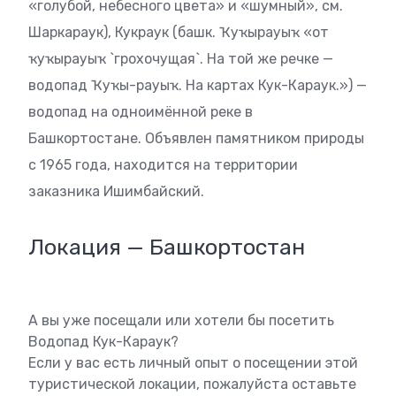
«голубой, небесного цвета» и «шумный», см.
Шаркараук), Кукраук (башк. Ҡуҡырауыҡ «от
ҡуҡырауыҡ `грохочущая`. На той же речке —
водопад Ҡуҡы-рауыҡ. На картах Кук-Караук.») —
водопад на одноимённой реке в
Башкортостане. Объявлен памятником природы
с 1965 года, находится на территории
заказника Ишимбайский.
Локация — Башкортостан
А вы уже посещали или хотели бы посетить
Водопад Кук-Караук?
Если у вас есть личный опыт о посещении этой
туристической локации, пожалуйста оставьте