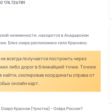
рской низменности, находится в Анадырском
сии. Близ озера расположено село Краснено.
не всегда получается построить через
аких либо дорог в ближайшей точке. Точное
 найти, скопировав координаты справа от
юбых онлайн карт.
 Озеро Красное (Чукотка) - Озёра России?