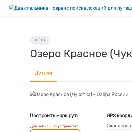
Skip
to
content
ОЗЁРА
Озеро Красное (Чук
Детали
Построить маршрут:
GPS коорд
Скопирова
Для мобильных устройств*