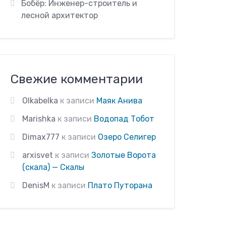
Бобёр: Инженер-строитель и
лесной архитектор
Свежие комментарии
Olkabelka
к записи
Маяк Анива
Marishka
к записи
Водопад Тобот
Dimax777
к записи
Озеро Селигер
arxisvet
к записи
Золотые Ворота
(скала) — Скалы
DenisM
к записи
Плато Путорана