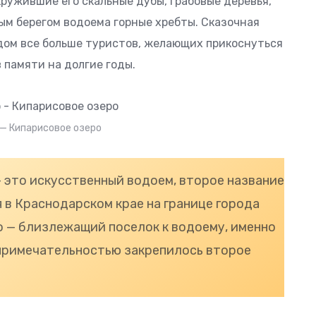
ружившие его скальные дубы, грабовые деревья,
м берегом водоема горные хребты. Сказочная
дом все больше туристов, желающих прикоснуться
в памяти на долгие годы.
 — Кипарисовое озеро
 это искусственный водоем, второе название
я в Краснодарском крае на границе города
о — близлежащий поселок к водоему, именно
примечательностью закрепилось второе