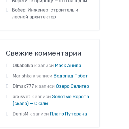
Берегите природу — это наш дом.
Бобёр: Инженер-строитель и
лесной архитектор
Свежие комментарии
Olkabelka
к записи
Маяк Анива
Marishka
к записи
Водопад Тобот
Dimax777
к записи
Озеро Селигер
arxisvet
к записи
Золотые Ворота
(скала) — Скалы
DenisM
к записи
Плато Путорана