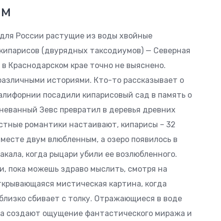
ам
 для России растущие из воды хвойные
кипарисов (двурядных таксодиумов) — Северная
 в Краснодарском крае точно не выяснено.
различными историями. Кто-то рассказывает о
Калифорнии посадили кипарисовый сад в память о
згневанный Зевс превратил в деревья древних
естные романтики настаивают, кипарисы – 32
месте двум влюбленным, а озеро появилось в
акала, когда рыцари убили ее возлюбленного.
, пока можешь здраво мыслить, смотря на
открывающаяся мистическая картина, когда
близко сбивает с толку. Отражающиеся в воде
да создают ощущение фантастического миража и