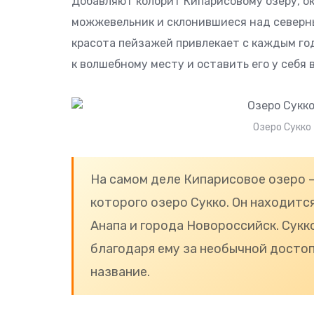
Добавляют колорит Кипарисовому озеру, ок
можжевельник и склонившиеся над северны
красота пейзажей привлекает с каждым го
к волшебному месту и оставить его у себя 
Озеро Сукко
На самом деле Кипарисовое озеро –
которого озеро Сукко. Он находитс
Анапа и города Новороссийск. Сукк
благодаря ему за необычной досто
название.