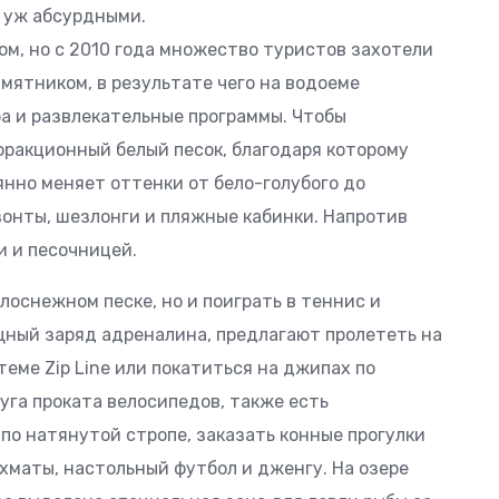
 уж абсурдными.
м, но с 2010 года множество туристов захотели
мятником, в результате чего на водоеме
а и развлекательные программы. Чтобы
фракционный белый песок, благодаря которому
янно меняет оттенки от бело-голубого до
онты, шезлонги и пляжные кабинки. Напротив
и и песочницей.
лоснежном песке, но и поиграть в теннис и
ощный заряд адреналина, предлагают пролететь на
еме Zip Line или покатиться на джипах по
уга проката велосипедов, также есть
по натянутой стропе, заказать конные прогулки
ахматы, настольный футбол и дженгу. На озере