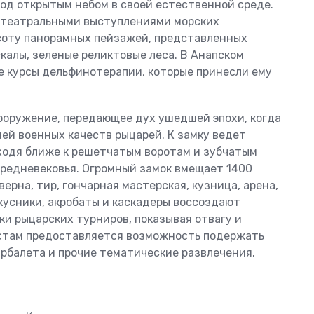
д открытым небом в своей естественной среде.
а театральными выступлениями морских
асоту панорамных пейзажей, представленных
скалы, зеленые реликтовые леса. В Анапском
 курсы дельфинотерапии, которые принесли ему
сооружение, передающее дух ушедшей эпохи, когда
ей военных качеств рыцарей. К замку ведет
дходя ближе к решетчатым воротам и зубчатым
средневековья. Огромный замок вмещает 1400
верна, тир, гончарная мастерская, кузница, арена,
кусники, акробаты и каскадеры воссоздают
и рыцарских турниров, показывая отвагу и
истам предоставляется возможность подержать
арбалета и прочие тематические развлечения.