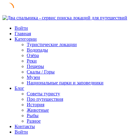
Skip
to
Войти
content
Главная
Категории
Туристические локации
Водопады
Озёра
Реки
Пещеры
Скалы / Горы
Музеи
Национальные парки и заповедники
Блог
Советы туристу
Про путешествия
История
Животные
Рыбы
Разное
Контакты
Войти