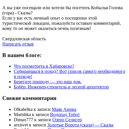
А вы уже посещали или хотели бы посетить Кобылья Голова
(гора) - Скалы?
Если у вас есть личный опыт о посещении этой
туристической локации, пожалуйста оставьте комментарий,
кому то он может оказаться оечнь полезным!
Написать отзыв
Свердловская область
Написать отзыв
В нашем блоге:
Что посмотреть в Хабаровске?
Собираешься в поход? Вот список самого необходимого
в походе!
Берегите природу — это наш дом.
Бобёр: Инженер-строитель и лесной архитектор
Свежие комментарии
Olkabelka
к записи
Маяк Анива
Marishka
к записи
Водопад Тобот
Dimax777
к записи
Озеро Селигер
arxisvet
к записи
Золотые Ворота (скала) — Скалы