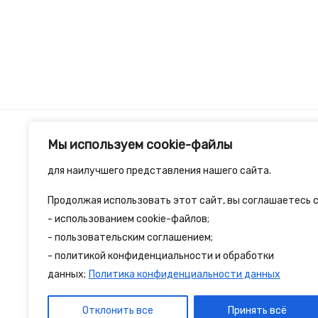
Мы используем cookie-файлы
для наилучшего представления нашего сайта.
Продолжая использовать этот сайт, вы соглашаетесь с
2spalnika.ru — это удобная информационна
- использованием cookie-файлов;
- пользовательским соглашением;
путешественников и туристов где собран
- политикой конфиденциальности и обработки
достопримечательности и туристические 
данных;
Политика конфиденциальности данных
Отклонить все
Принять всё