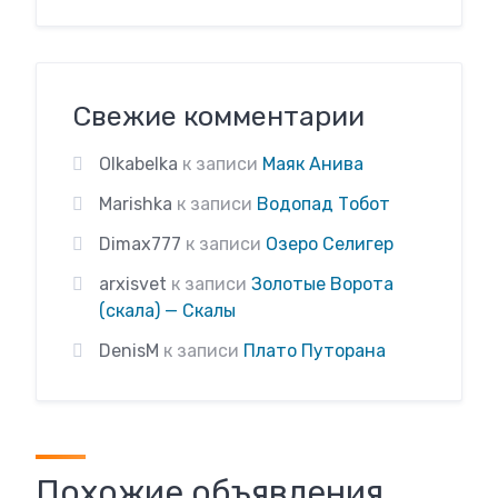
Свежие комментарии
Olkabelka
к записи
Маяк Анива
Marishka
к записи
Водопад Тобот
Dimax777
к записи
Озеро Селигер
arxisvet
к записи
Золотые Ворота
(скала) — Скалы
DenisM
к записи
Плато Путорана
Похожие объявления