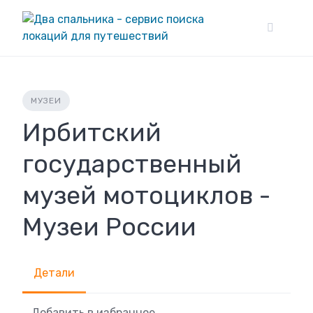
Skip
to
content
МУЗЕИ
Ирбитский
государственный
музей мотоциклов -
Музеи России
Детали
Добавить в избранное