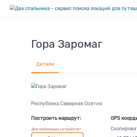
Skip
to
content
Гора Заромаг
Детали
Республика Северная Осетия
Построить маршрут:
GPS коорд
Скопирова
Для мобильных устройств*