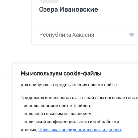
Озера Ивановские
Республика Хакасия
Мы используем cookie-файлы
для наилучшего представления нашего сайта.
Продолжая использовать этот сайт, вы соглашаетесь с
2spalnika.ru — это удобная информационна
- использованием cookie-файлов;
- пользовательским соглашением;
путешественников и туристов где собран
- политикой конфиденциальности и обработки
достопримечательности и туристические 
данных;
Политика конфиденциальности данных