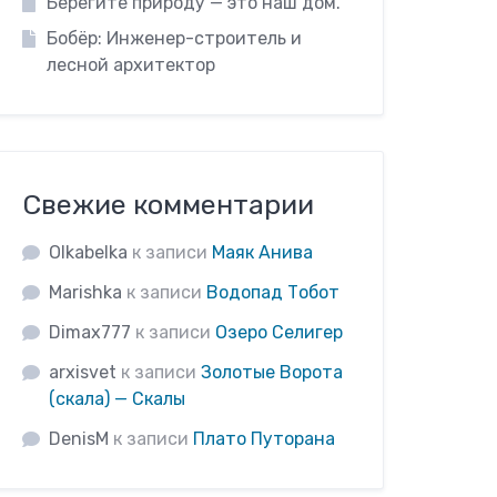
Берегите природу — это наш дом.
Бобёр: Инженер-строитель и
лесной архитектор
Свежие комментарии
Olkabelka
к записи
Маяк Анива
Marishka
к записи
Водопад Тобот
Dimax777
к записи
Озеро Селигер
arxisvet
к записи
Золотые Ворота
(скала) — Скалы
DenisM
к записи
Плато Путорана