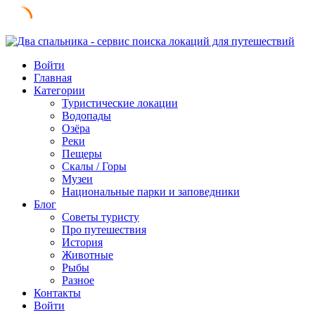
Skip
to
Войти
content
Главная
Категории
Туристические локации
Водопады
Озёра
Реки
Пещеры
Скалы / Горы
Музеи
Национальные парки и заповедники
Блог
Советы туристу
Про путешествия
История
Животные
Рыбы
Разное
Контакты
Войти