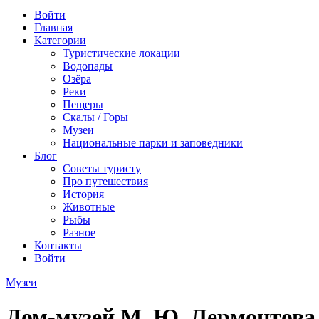
Войти
Главная
Категории
Туристические локации
Водопады
Озёра
Реки
Пещеры
Скалы / Горы
Музеи
Национальные парки и заповедники
Блог
Советы туристу
Про путешествия
История
Животные
Рыбы
Разное
Контакты
Войти
Музеи
Дом-музей М. Ю. Лермонтова 