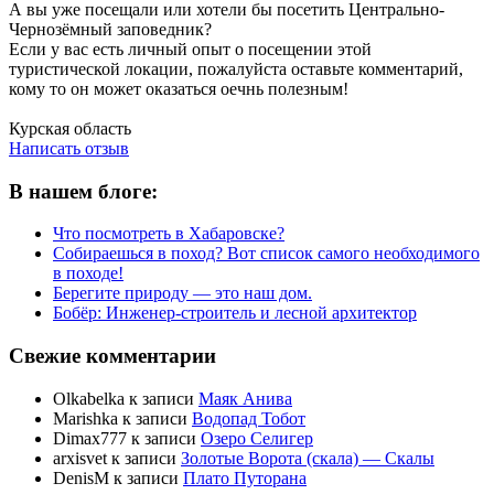
А вы уже посещали или хотели бы посетить Центрально-
Чернозёмный заповедник?
Если у вас есть личный опыт о посещении этой
туристической локации, пожалуйста оставьте комментарий,
кому то он может оказаться оечнь полезным!
Написать отзыв
Курская область
Написать отзыв
В нашем блоге:
Что посмотреть в Хабаровске?
Собираешься в поход? Вот список самого необходимого
в походе!
Берегите природу — это наш дом.
Бобёр: Инженер-строитель и лесной архитектор
Свежие комментарии
Olkabelka
к записи
Маяк Анива
Marishka
к записи
Водопад Тобот
Dimax777
к записи
Озеро Селигер
arxisvet
к записи
Золотые Ворота (скала) — Скалы
DenisM
к записи
Плато Путорана