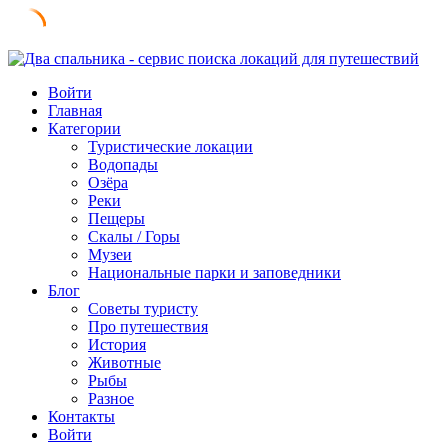
Skip
to
Войти
content
Главная
Категории
Туристические локации
Водопады
Озёра
Реки
Пещеры
Скалы / Горы
Музеи
Национальные парки и заповедники
Блог
Советы туристу
Про путешествия
История
Животные
Рыбы
Разное
Контакты
Войти