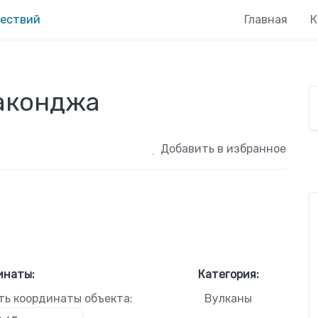
Главная
К
аконджа
Добавить в избранное
инаты:
Категория:
ть координаты объекта:
Вулканы