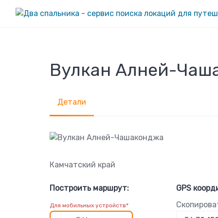
Skip
to
content
Вулкан Алней-Чаш
Детали
Камчатский край
Построить маршрут:
GPS коорд
Скопирова
Для мобильных устройств*