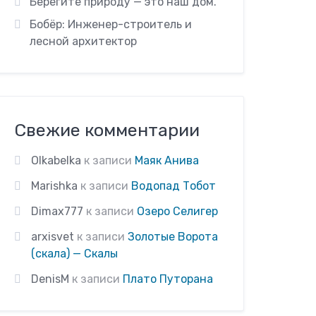
Берегите природу — это наш дом.
Бобёр: Инженер-строитель и
лесной архитектор
Свежие комментарии
Olkabelka
к записи
Маяк Анива
Marishka
к записи
Водопад Тобот
Dimax777
к записи
Озеро Селигер
arxisvet
к записи
Золотые Ворота
(скала) — Скалы
DenisM
к записи
Плато Путорана