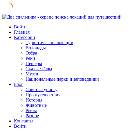
Skip
to
Войти
content
Главная
Категории
Туристические локации
Водопады
Озёра
Реки
Пещеры
Скалы / Горы
Музеи
Национальные парки и заповедники
Блог
Советы туристу
Про путешествия
История
Животные
Рыбы
Разное
Контакты
Войти