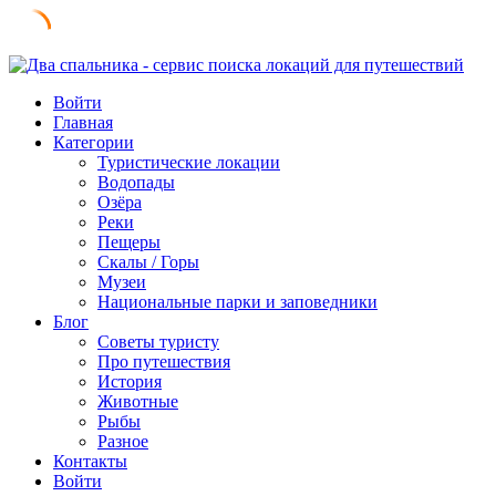
Skip
to
Войти
content
Главная
Категории
Туристические локации
Водопады
Озёра
Реки
Пещеры
Скалы / Горы
Музеи
Национальные парки и заповедники
Блог
Советы туристу
Про путешествия
История
Животные
Рыбы
Разное
Контакты
Войти