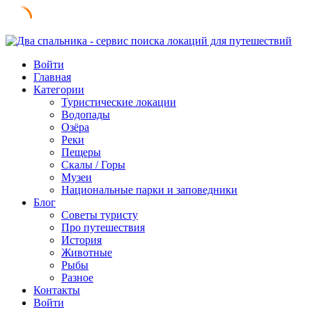
Skip
to
Войти
content
Главная
Категории
Туристические локации
Водопады
Озёра
Реки
Пещеры
Скалы / Горы
Музеи
Национальные парки и заповедники
Блог
Советы туристу
Про путешествия
История
Животные
Рыбы
Разное
Контакты
Войти