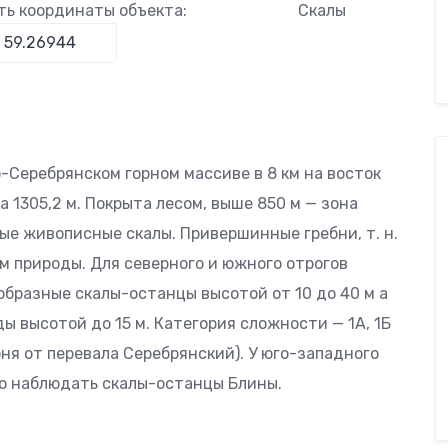
ть координаты объекта:
Скалы
-Серебрянском горном массиве в 8 км на восток
 1305,2 м. Покрыта лесом, выше 850 м — зона
ые живописные скалы. Привершинные гребни, т. н.
м природы. Для северного и южного отрогов
бразные скалы-останцы высотой от 10 до 40 м а
 высотой до 15 м. Категория сложности — 1А, 1Б
ня от перевала Серебрянский). У юго-западного
но наблюдать скалы-останцы Блины.