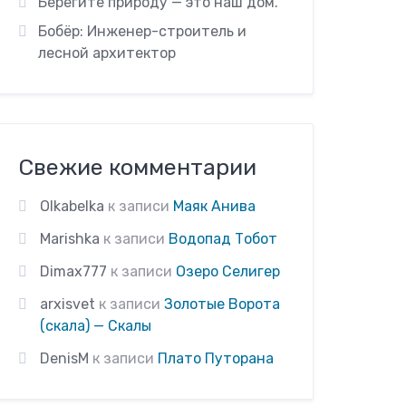
Берегите природу — это наш дом.
Бобёр: Инженер-строитель и
лесной архитектор
Свежие комментарии
Olkabelka
к записи
Маяк Анива
Marishka
к записи
Водопад Тобот
Dimax777
к записи
Озеро Селигер
arxisvet
к записи
Золотые Ворота
(скала) — Скалы
DenisM
к записи
Плато Путорана