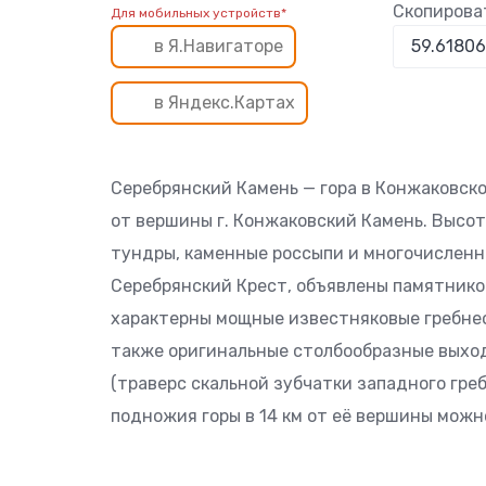
Скопирова
Для мобильных устройств*
в Я.Навигаторе
в Яндекс.Картах
Серебрянский Камень — гора в Конжаковско
от вершины г. Конжаковский Камень. Высота
тундры, каменные россыпи и многочисленн
Серебрянский Крест, объявлены памятнико
характерны мощные известняковые гребнео
также оригинальные столбообразные выходы
(траверс скальной зубчатки западного греб
подножия горы в 14 км от её вершины мож