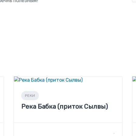
оечнь полезным!
РЕКИ
Река Бабка (приток Сылвы)