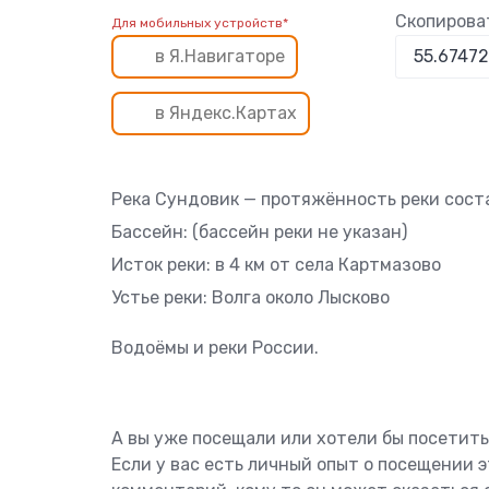
Скопирова
Для мобильных устройств*
в Я.Навигаторе
в Яндекс.Картах
Река Сундовик — протяжённость реки соста
Бассейн: (бассейн реки не указан)
Исток реки: в 4 км от села Картмазово
Устье реки: Волга около Лысково
Водоёмы и реки России.
А вы уже посещали или хотели бы посетит
Если у вас есть личный опыт о посещении 