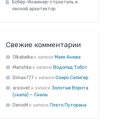
Бобёр: Инженер-строитель и
лесной архитектор
Свежие комментарии
Olkabelka
к записи
Маяк Анива
Marishka
к записи
Водопад Тобот
Dimax777
к записи
Озеро Селигер
arxisvet
к записи
Золотые Ворота
(скала) — Скалы
DenisM
к записи
Плато Путорана