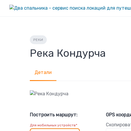
Skip
to
content
РЕКИ
Река Кондурча
Детали
Построить маршрут:
GPS коорд
Скопирова
Для мобильных устройств*