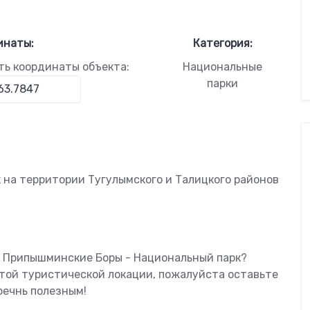
инаты:
Категория:
ть координаты объекта:
Национальные
парки
 на территории Тугулымского и Талицкого районов
ь Припышминские Боры - Национальный парк?
этой туристической локации, пожалуйста оставьте
оечнь полезным!