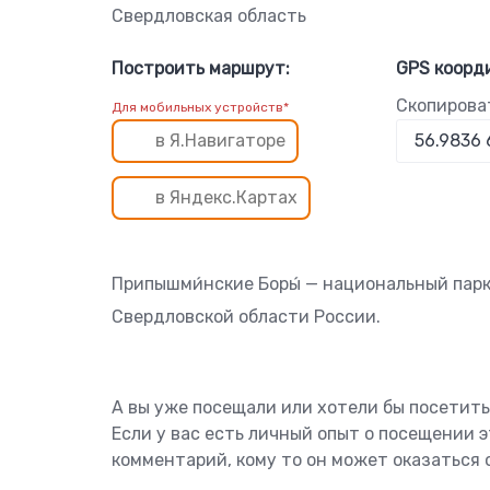
Свердловская область
Построить маршрут:
GPS коорд
Скопирова
Для мобильных устройств*
в Я.Навигаторе
в Яндекс.Картах
Припышми́нские Боры́ — национальный парк
Свердловской области России.
А вы уже посещали или хотели бы посетит
Если у вас есть личный опыт о посещении 
комментарий, кому то он может оказаться 