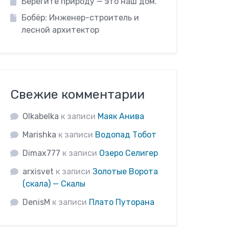
Берегите природу — это наш дом.
Бобёр: Инженер-строитель и
лесной архитектор
Свежие комментарии
Olkabelka
к записи
Маяк Анива
Marishka
к записи
Водопад Тобот
Dimax777
к записи
Озеро Селигер
arxisvet
к записи
Золотые Ворота
(скала) — Скалы
DenisM
к записи
Плато Путорана