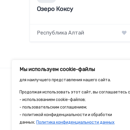
Озеро Коксу
Республика Алтай
Мы используем cookie-файлы
для наилучшего представления нашего сайта.
Продолжая использовать этот сайт, вы соглашаетесь с
2spalnika.ru — это удобная информационна
- использованием cookie-файлов;
- пользовательским соглашением;
путешественников и туристов где собран
- политикой конфиденциальности и обработки
достопримечательности и туристические 
данных;
Политика конфиденциальности данных