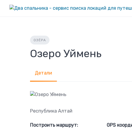
Skip
to
content
ОЗЁРА
Озеро Уймень
Детали
Республика Алтай
Построить маршрут:
GPS коорд