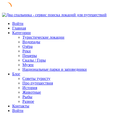
Skip
to
Войти
content
Главная
Категории
Туристические локации
Водопады
Озёра
Реки
Пещеры
Скалы / Горы
Музеи
Национальные парки и заповедники
Блог
Советы туристу
Про путешествия
История
Животные
Рыбы
Разное
Контакты
Войти