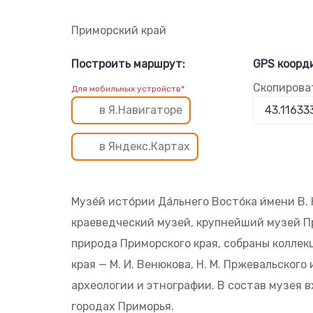
Приморский край
Построить маршрут:
GPS коорд
Скопирова
Для мобильных устройств*
в Я.Навигаторе
в Яндекс.Картах
Музе́й исто́рии Да́льнего Восто́ка и́мени В
краеведческий музей, крупнейший музей Пр
природа Приморского края, собраны колле
края — М. И. Венюкова, Н. М. Пржевальского
археологии и этнографии. В состав музея в
городах Приморья.