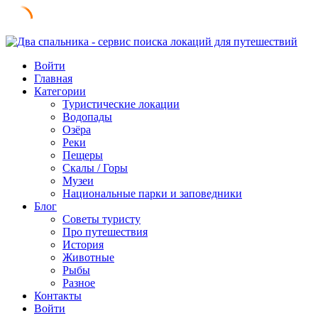
Skip
to
Войти
content
Главная
Категории
Туристические локации
Водопады
Озёра
Реки
Пещеры
Скалы / Горы
Музеи
Национальные парки и заповедники
Блог
Советы туристу
Про путешествия
История
Животные
Рыбы
Разное
Контакты
Войти