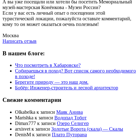
А вы уже посещали или хотели бы посетить Мемориальный
музей-мастерская Конёнкова - Музеи России?
Если у вас есть личный опыт о посещении этой
туристической локации, пожалуйста оставьте комментарий,
кому то он может оказаться оечнь полезным!
Написать отзыв
Москва
Написать отзыв
В нашем блоге:
Что посмотреть в Хабаровске?
Собираешься в поход? Вот список самого необходимого
в походе!
Берегите природу — это наш дом.
Бобёр: Инженер-строитель и лесной архитектор
Свежие комментарии
Olkabelka
к записи
Маяк Анива
Marishka
к записи
Водопад Тобот
Dimax777
к записи
Озеро Селигер
arxisvet
к записи
Золотые Ворота (скала) — Скалы
DenisM
к записи
Плато Путорана