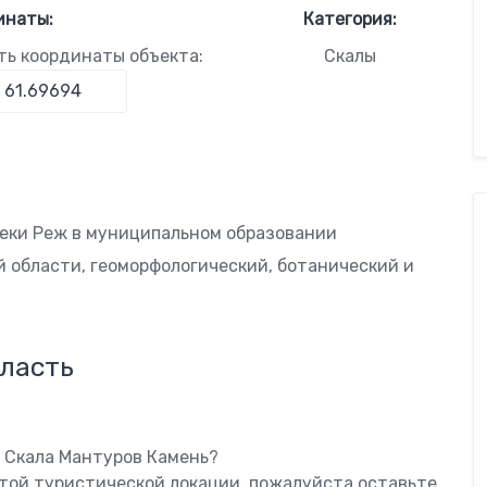
инаты:
Категория:
ть координаты объекта:
Скалы
реки Реж в муниципальном образовании
й области, геоморфологический, ботанический и
ласть
ь Скала Мантуров Камень?
этой туристической локации, пожалуйста оставьте