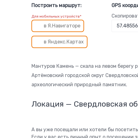
Построить маршрут:
GPS коорд
Скопирова
Для мобильных устройств*
в Я.Навигаторе
в Яндекс.Картах
Мантуров Камень — скала на левом берегу 
Артёмовский городской округ Свердловско
археологический природный памятник.
Локация — Свердловская об
А вы уже посещали или хотели бы посетит
Если у вас есть личный опыт о посещении 