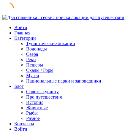
Skip
to
Войти
content
Главная
Категории
Туристические локации
Водопады
Озёра
Реки
Пещеры
Скалы / Горы
Музеи
Национальные парки и заповедники
Блог
Советы туристу
Про путешествия
История
Животные
Рыбы
Разное
Контакты
Войти