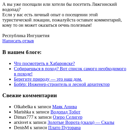
А вы уже посещали или хотели бы посетить Ляжгинский
водопад?
Если у вас есть личный опыт о посещении этой
туристической локации, пожалуйста оставьте комментарий,
кому то он может оказаться оечнь полезным!
Написать отзыв
Республика Ингушетия
Написать отзыв
В нашем блоге:
Что посмотреть в Хабаровске?
Собираешься в поход? Вот список самого необходимого
в походе!
Берегите природу — это наш дом.
Бобёр: Инженер-строитель и лесной архитектор
Свежие комментарии
Olkabelka
к записи
Маяк Анива
Marishka
к записи
Водопад Тобот
Dimax777
к записи
Озеро Селигер
arxisvet
к записи
Золотые Ворота (скала) — Скалы
DenisM
к записи
Плато Путорана