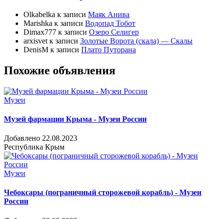
Olkabelka
к записи
Маяк Анива
Marishka
к записи
Водопад Тобот
Dimax777
к записи
Озеро Селигер
arxisvet
к записи
Золотые Ворота (скала) — Скалы
DenisM
к записи
Плато Путорана
Похожие объявления
Музеи
Музей фармации Крыма - Музеи России
Добавлено 22.08.2023
Республика Крым
Музеи
Чебоксары (пограничный сторожевой корабль) - Музеи
России