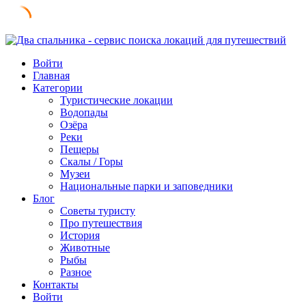
Skip
to
Войти
content
Главная
Категории
Туристические локации
Водопады
Озёра
Реки
Пещеры
Скалы / Горы
Музеи
Национальные парки и заповедники
Блог
Советы туристу
Про путешествия
История
Животные
Рыбы
Разное
Контакты
Войти