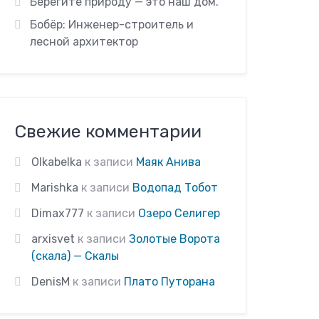
Берегите природу — это наш дом.
Бобёр: Инженер-строитель и
лесной архитектор
Свежие комментарии
Olkabelka
к записи
Маяк Анива
Marishka
к записи
Водопад Тобот
Dimax777
к записи
Озеро Селигер
arxisvet
к записи
Золотые Ворота
(скала) — Скалы
DenisM
к записи
Плато Путорана