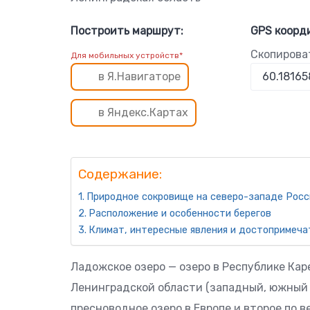
Построить маршрут:
GPS коорд
Скопирова
Для мобильных устройств*
в Я.Навигаторе
в Яндекс.Картах
Содержание:
Природное сокровище на северо-западе Росс
Расположение и особенности берегов
Климат, интересные явления и достопримеча
Ладожское озеро — озеро в Республике Кар
Ленинградской области (западный, южный 
пресноводное озеро в Европе и второе по в