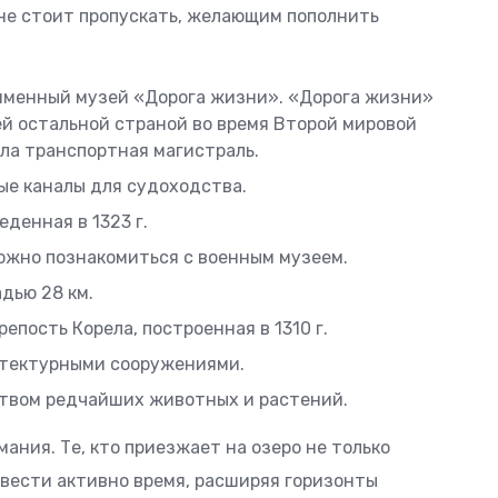
 не стоит пропускать, желающим пополнить
именный музей «Дорога жизни». «Дорога жизни»
й остальной страной во время Второй мировой
ла транспортная магистраль.
е каналы для судоходства.
денная в 1323 г.
ожно познакомиться с военным музеем.
дью 28 км.
епость Корела, построенная в 1310 г.
итектурными сооружениями.
твом редчайших животных и растений.
ания. Те, кто приезжает на озеро не только
овести активно время, расширяя горизонты