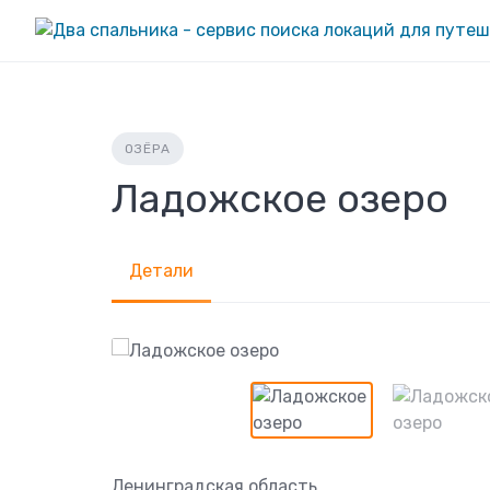
Skip
to
content
ОЗЁРА
Ладожское озеро
Детали
Ленинградская область