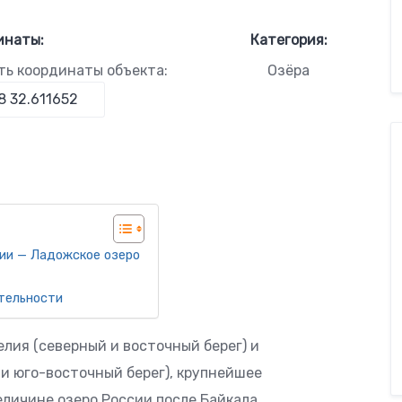
инаты:
Категория:
ть координаты объекта:
Озёра
ии — Ладожское озеро
тельности
елия (северный и восточный берег) и
и юго-восточный берег), крупнейшее
еличине озеро России после Байкала.