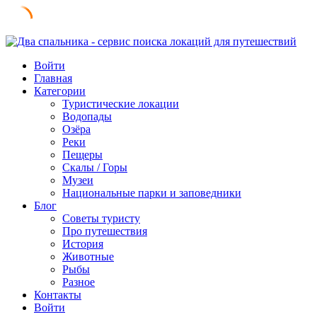
Skip
to
Войти
content
Главная
Категории
Туристические локации
Водопады
Озёра
Реки
Пещеры
Скалы / Горы
Музеи
Национальные парки и заповедники
Блог
Советы туристу
Про путешествия
История
Животные
Рыбы
Разное
Контакты
Войти