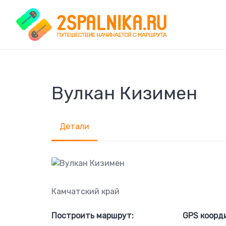
Skip
to
content
Вулкан Кизимен
Детали
Камчатский край
Построить маршрут:
GPS коорд