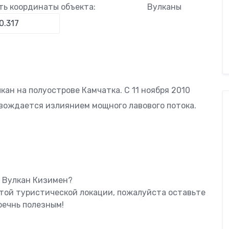
ть координаты объекта:
Вулканы
кан на полуострове Камчатка. С 11 ноября 2010
овождается излиянием мощного лавового потока.
й
ь Вулкан Кизимен?
этой туристической локации, пожалуйста оставьте
оечнь полезным!