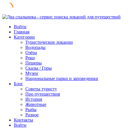
Skip
to
Войти
content
Главная
Категории
Туристические локации
Водопады
Озёра
Реки
Пещеры
Скалы / Горы
Музеи
Национальные парки и заповедники
Блог
Советы туристу
Про путешествия
История
Животные
Рыбы
Разное
Контакты
Войти