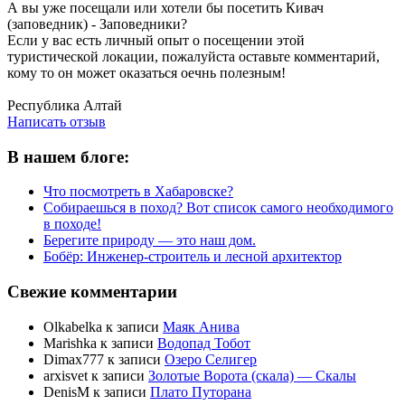
А вы уже посещали или хотели бы посетить Кивач
(заповедник) - Заповедники?
Если у вас есть личный опыт о посещении этой
туристической локации, пожалуйста оставьте комментарий,
кому то он может оказаться оечнь полезным!
Написать отзыв
Республика Алтай
Написать отзыв
В нашем блоге:
Что посмотреть в Хабаровске?
Собираешься в поход? Вот список самого необходимого
в походе!
Берегите природу — это наш дом.
Бобёр: Инженер-строитель и лесной архитектор
Свежие комментарии
Olkabelka
к записи
Маяк Анива
Marishka
к записи
Водопад Тобот
Dimax777
к записи
Озеро Селигер
arxisvet
к записи
Золотые Ворота (скала) — Скалы
DenisM
к записи
Плато Путорана