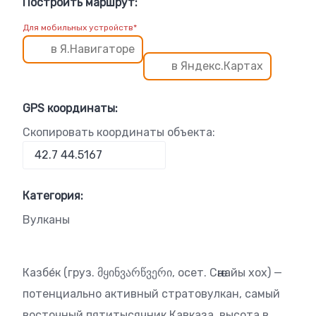
Построить маршрут:
Для мобильных устройств*
в Я.Навигаторе
в Яндекс.Картах
GPS координаты:
Скопировать координаты объекта:
Категория:
Вулканы
Казбе́к (груз. მყინვარწვერი, осет. Сӕнайы хох) —
потенциально активный стратовулкан, самый
восточный пятитысячник Кавказа, высота в