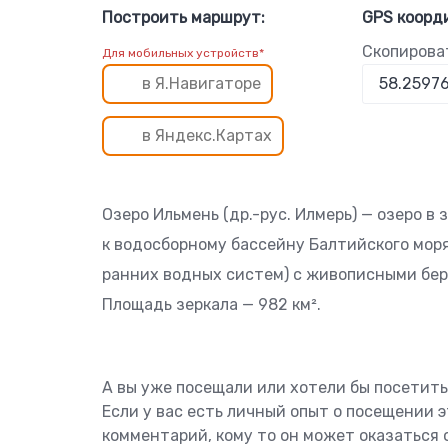
Построить маршрут:
GPS коорд
Скопирова
Для мобильных устройств*
в Я.Навигаторе
в Яндекс.Картах
Озеро Ильмень (др.-рус. Илмерь) — озеро в
к водосборному бассейну Балтийского моря
ранних водных систем) с живописными бер
Площадь зеркала — 982 км².
А вы уже посещали или хотели бы посетить
Если у вас есть личный опыт о посещении 
комментарий, кому то он может оказаться 