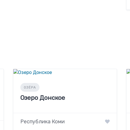
ОЗЁРА
Озеро Донcкое
Республика Коми