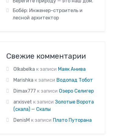
Берегите природу — это наш дом.
Бобёр: Инженер-строитель и
лесной архитектор
Свежие комментарии
Olkabelka
к записи
Маяк Анива
Marishka
к записи
Водопад Тобот
Dimax777
к записи
Озеро Селигер
arxisvet
к записи
Золотые Ворота
(скала) — Скалы
DenisM
к записи
Плато Путорана