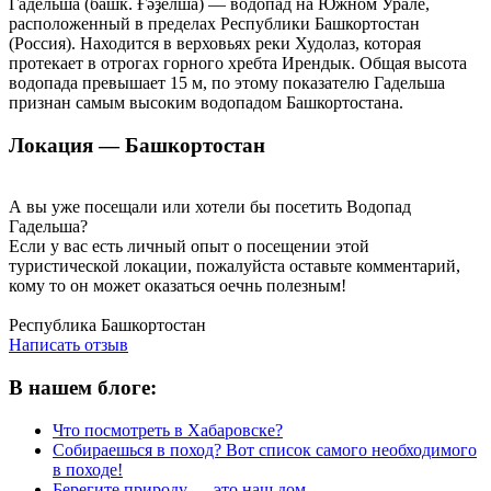
Гадельша (башк. Ғәҙелша) — водопад на Южном Урале,
расположенный в пределах Республики Башкортостан
(Россия). Находится в верховьях реки Худолаз, которая
протекает в отрогах горного хребта Ирендык. Общая высота
водопада превышает 15 м, по этому показателю Гадельша
признан самым высоким водопадом Башкортостана.
Локация — Башкортостан
А вы уже посещали или хотели бы посетить Водопад
Гадельша?
Если у вас есть личный опыт о посещении этой
туристической локации, пожалуйста оставьте комментарий,
кому то он может оказаться оечнь полезным!
Написать отзыв
Республика Башкортостан
Написать отзыв
В нашем блоге:
Что посмотреть в Хабаровске?
Собираешься в поход? Вот список самого необходимого
в походе!
Берегите природу — это наш дом.