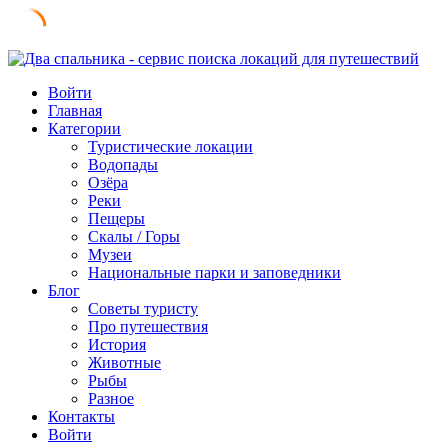
Skip
to
Войти
content
Главная
Категории
Туристические локации
Водопады
Озёра
Реки
Пещеры
Скалы / Горы
Музеи
Национальные парки и заповедники
Блог
Советы туристу
Про путешествия
История
Животные
Рыбы
Разное
Контакты
Войти