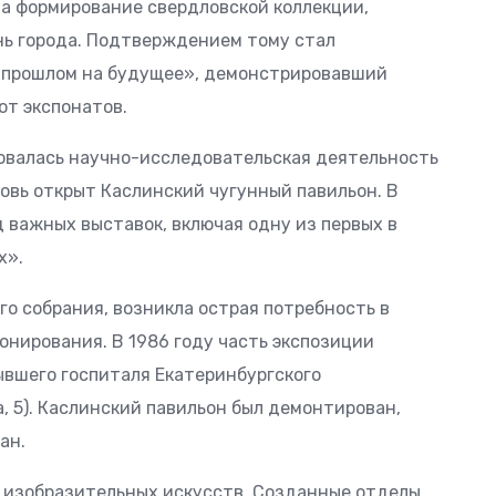
а формирование свердловской коллекции,
нь города. Подтверждением тому стал
о прошлом на будущее», демонстрировавший
от экспонатов.
овалась научно-исследовательская деятельность
новь открыт Каслинский чугунный павильон. В
д важных выставок, включая одну из первых в
х».
го собрания, возникла острая потребность в
онирования. В 1986 году часть экспозиции
ывшего госпиталя Екатеринбургского
, 5). Каслинский павильон был демонтирован,
ан.
я изобразительных искусств. Созданные отделы