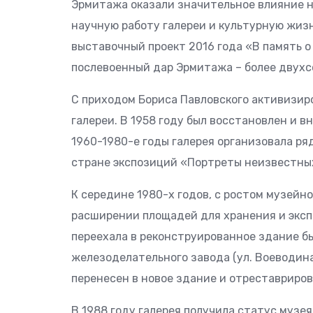
Эрмитажа оказали значительное влияние н
научную работу галереи и культурную жиз
выставочный проект 2016 года «В память 
послевоенный дар Эрмитажа – более двухс
С приходом Бориса Павловского активизир
галереи. В 1958 году был восстановлен и в
1960-1980-е годы галерея организовала ря
стране экспозиций «Портреты неизвестны
К середине 1980-х годов, с ростом музейно
расширении площадей для хранения и эксп
переехала в реконструированное здание б
железоделательного завода (ул. Воеводина
перенесен в новое здание и отреставриров
В 1988 году галерея получила статус музе