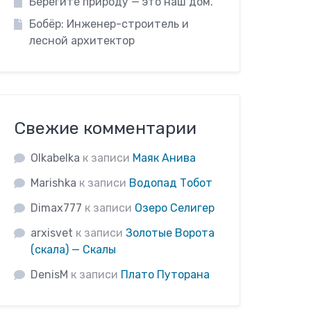
Берегите природу — это наш дом.
Бобёр: Инженер-строитель и
лесной архитектор
Свежие комментарии
Olkabelka
к записи
Маяк Анива
Marishka
к записи
Водопад Тобот
Dimax777
к записи
Озеро Селигер
arxisvet
к записи
Золотые Ворота
(скала) — Скалы
DenisM
к записи
Плато Путорана