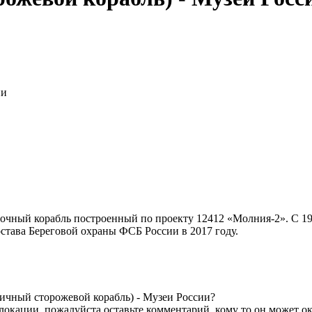
чный корабль построенный по проекту 12412 «Молния-2». С 19
тава Береговой охраны ФСБ России в 2017 году.
ичный сторожевой корабль) - Музеи России?
локации, пожалуйста оставьте комментарий, кому то он может ок