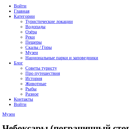
Войти
Главная
Категории
Туристические локации
Водопады
Озёра
Реки
Пещеры
Скалы / Горы
Музеи
Национальные парки и заповедники
Блог
Советы туристу
Про путешествия
История
Животные
Рыбы
Разное
Контакты
Войти
Музеи
Чебоксары (пограничный стор