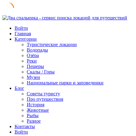
Skip
to
Войти
content
Главная
Категории
Туристические локации
Водопады
Озёра
Реки
Пещеры
Скалы / Горы
Музеи
Национальные парки и заповедники
Блог
Советы туристу
Про путешествия
История
Животные
Рыбы
Разное
Контакты
Войти