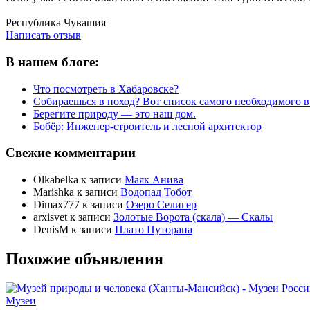
Написать отзыв
Республика Чувашия
Написать отзыв
В нашем блоге:
Что посмотреть в Хабаровске?
Собираешься в поход? Вот список самого необходимого в
Берегите природу — это наш дом.
Бобёр: Инженер-строитель и лесной архитектор
Свежие комментарии
Olkabelka
к записи
Маяк Анива
Marishka
к записи
Водопад Тобот
Dimax777
к записи
Озеро Селигер
arxisvet
к записи
Золотые Ворота (скала) — Скалы
DenisM
к записи
Плато Путорана
Похожие объявления
Музеи