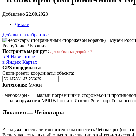
Добавлено 22.08.2023
Детали
Добавить в избранное
Республика Чувашия
Построить маршрут:
Для мобильных устройств*
в Я.Навигаторе
в Яндекс.Картах
GPS координаты:
Скопировать координаты объекта:
Категория:
Музеи
«Чебоксары» — малый пограничный сторожевой и противолодо
— на вооружении МЧПВ России. Исключён из корабельного сос
Локация — Чебоксары
А вы уже посещали или хотели бы посетить Чебоксары (погран
Если у вас есть личный опыт о посещении этой туристической 