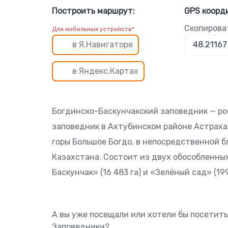
Построить маршрут:
GPS коорд
Скопирова
Для мобильных устройств*
в Я.Навигаторе
в Яндекс.Картах
Богдинско-Баскунчакский заповедник — р
заповедник в Ахтубинском районе Астрахан
горы Большое Богдо, в непосредственной 
Казахстана. Состоит из двух обособленных
Баскунчак» (16 483 га) и «Зелёный сад» (199
А вы уже посещали или хотели бы посетит
Заповедники?