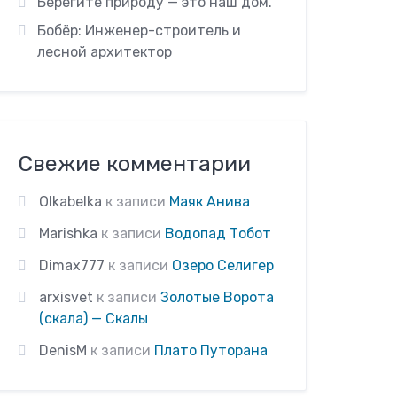
Берегите природу — это наш дом.
Бобёр: Инженер-строитель и
лесной архитектор
Свежие комментарии
Olkabelka
к записи
Маяк Анива
Marishka
к записи
Водопад Тобот
Dimax777
к записи
Озеро Селигер
arxisvet
к записи
Золотые Ворота
(скала) — Скалы
DenisM
к записи
Плато Путорана