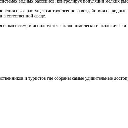
осистемах водных бассейнов, контролируя популяции мелких ры
новения из-за растущего антропогенного воздействия на водные
в естественной среде.
 и экосистем, и используется как экономически и экологически
шественников и туристов где собраны самые удивительные досто