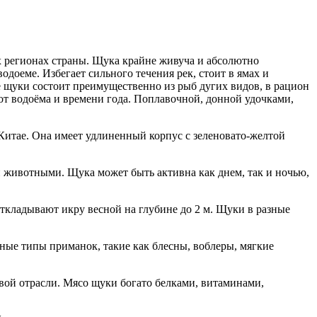
х регионах страны. Щука крайне живуча и абсолютно
одоеме. Избегает сильного течения рек, стоит в ямах и
е щуки состоит преимущественно из рыб дугих видов, в рацион
от водоёма и времени года. Поплавочной, донной удочками,
Китае. Она имеет удлиненный корпус с зеленовато-желтой
животными. Щука может быть активна как днем, так и ночью,
ткладывают икру весной на глубине до 2 м. Щуки в разные
ные типы приманок, такие как блесны, воблеры, мягкие
ой отрасли. Мясо щуки богато белками, витаминами,