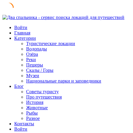
Skip
to
Войти
content
Главная
Категории
Туристические локации
Водопады
Озёра
Реки
Пещеры
Скалы / Горы
Музеи
Национальные парки и заповедники
Блог
Советы туристу
Про путешествия
История
Животные
Рыбы
Разное
Контакты
Войти