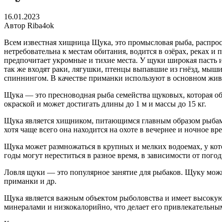
16.01.2023
Автор Riba4ok
Всем известная хищница Щука, это промысловая рыба, распрос
нетребовательна к местам обитания, водится в озёрах, реках и
предпочитает укромные и тихие места. У щуки широкая пасть и
так же входят раки, лягушки, птенцы выпавшие из гнёзд, мыши
спиннингом. В качестве приманки используют в основном живц
Щука — это пресноводная рыба семейства щуковых, которая об
окраской и может достигать длины до 1 м и массы до 15 кг.
Щука является хищником, питающимся главным образом рыбам
хотя чаще всего она находится на охоте в вечернее и ночное вре
Щука может размножаться в крупных и мелких водоемах, у кот
годы могут нереститься в разное время, в зависимости от пого
Ловля щуки — это популярное занятие для рыбаков. Щуку можн
приманки и др.
Щука является важным объектом рыболовства и имеет высокую
минералами и низкокалорийно, что делает его привлекательны