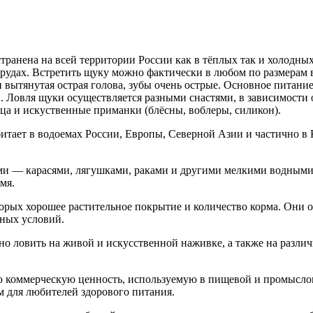
транена на всей территории России как в тёплых так и холодны
 прудах. Встретить щуку можно фактически в любом по размерам в
 вытянутая острая голова, зубы очень острые. Основное питани
. Ловля щуки осуществляется разными снастями, в зависимости 
а и искуственные приманки (блёсны, воблеры, силикон).
итает в водоемах России, Европы, Северной Азии и частично в 
и — карасями, лягушками, раками и другими мелкими водными 
мя.
орых хорошее растительное покрытие и количество корма. Они о
дных условий.
о ловить на живой и искусственной наживке, а также на различ
 коммерческую ценность, используемую в пищевой и промыслов
м для любителей здорового питания.